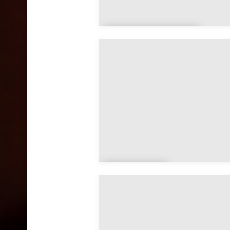
Anthy-sur-
Léman
Archam
ps