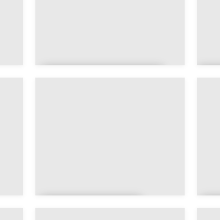
Arthaz-Pont-Notre-
A
Dame
e
La Balme-de-
L