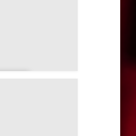
mbil
nnemas
e