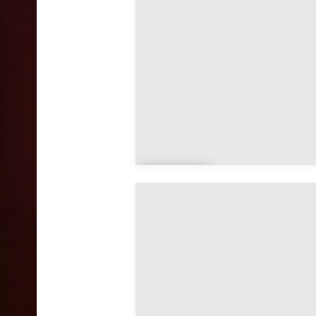
Allonzier-la-
Caille
Andil
ly