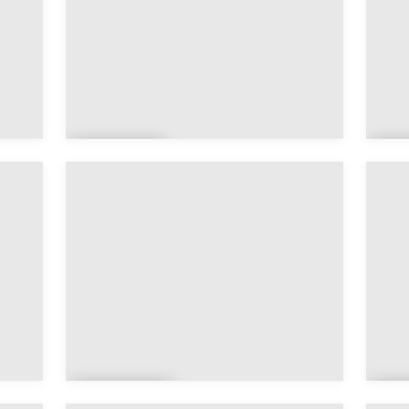
Allèv
A
es
e