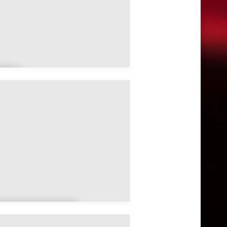
ys
a Balme-de-