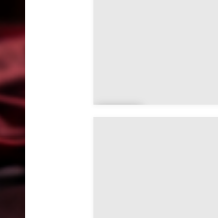
on
Yvoi
re