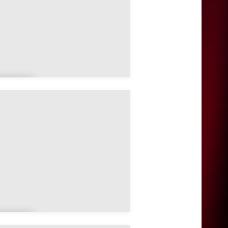
lling
s