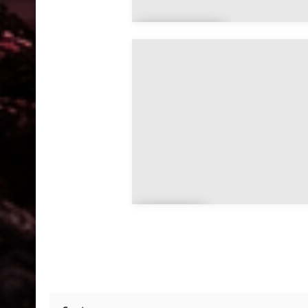
Beaumo
nt
Le
Biot