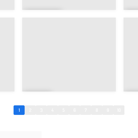
Belleva
B
ux
e
Bloy
B
e
f
1
2
3
4
5
6
7
8
9
10