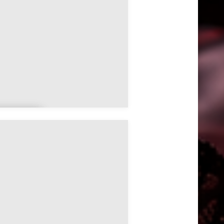
Thuy
a
aume