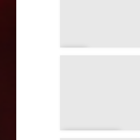
Ale
x