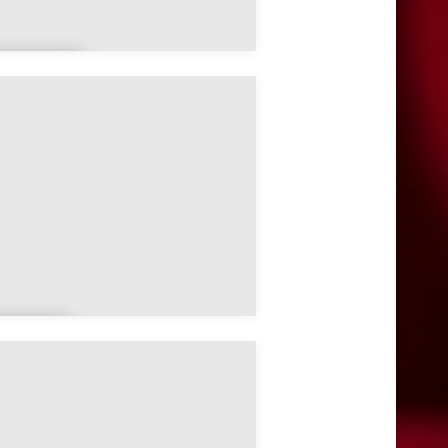
rbusig
y
rgon
y