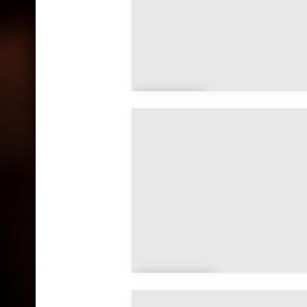
Arm
oy
Ballais