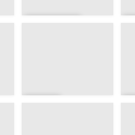
Arâches-la-
A
Frasse
n
Arenth
A
on
a