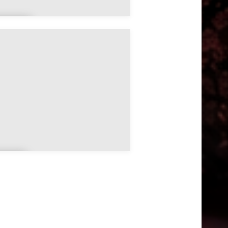
ern
x
luf
y