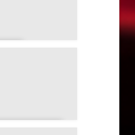
vocou
t
Badonvilliers-