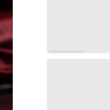
Soumazannes
Bannonco
urt