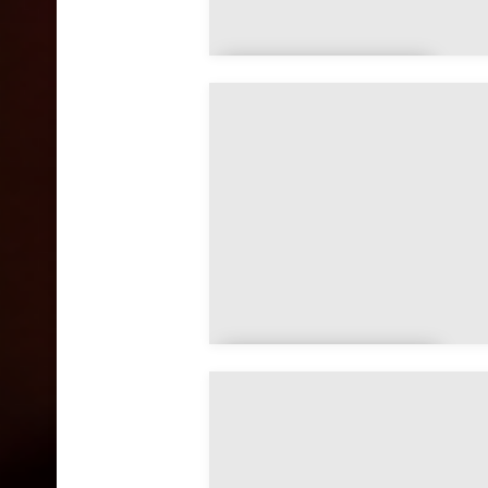
Apremont-la-
Forêt
Aulnois-en-
Perthois