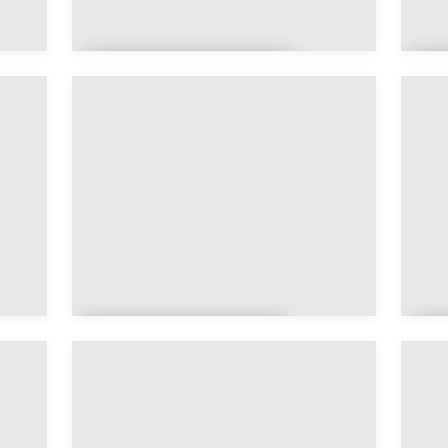
Arrancy-sur-
A
Crusnes
l
Autrécourt-sur-
Aire