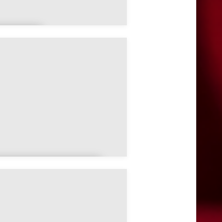
ubrévil
e
Autréville-Saint-
Lambert