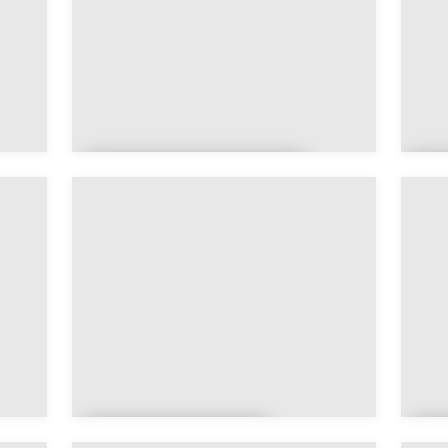
Abaucourt-
A
Hautecourt
l