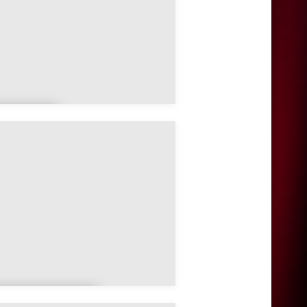
increvil
e