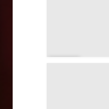
Aman
ty
Ancemo
nt