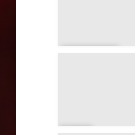
Xivray-et-
Marvoisin