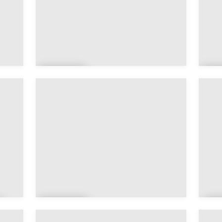
Aviot
A
h
r
Baâlo