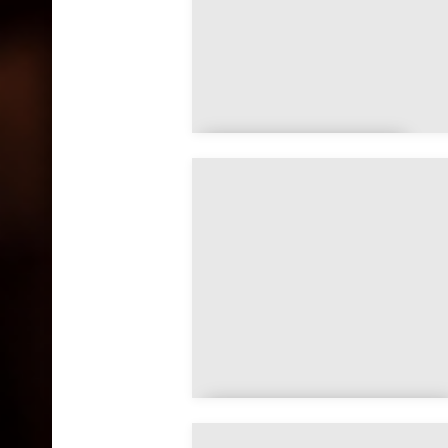
Avillers-Sainte-
Croix
Azannes-et-