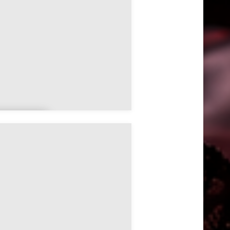
Gérauvilliers
ar-le-
uc