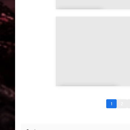
Baudonvilli
ers
Bazeilles-sur-
Othain
1
2