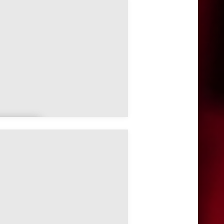
mel-sur-
’Étang
ndern
y